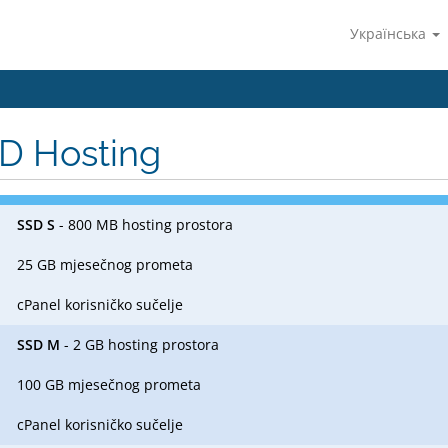
Українська
D Hosting
SSD S
- 800 MB hosting prostora
25 GB mjesečnog prometa
cPanel korisničko sučelje
SSD M
- 2 GB hosting prostora
100 GB mjesečnog prometa
cPanel korisničko sučelje